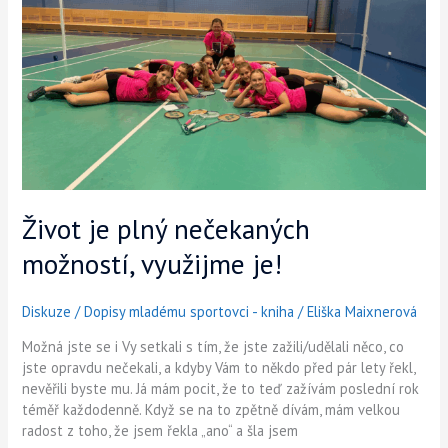
plný
nečekaných
možností,
využijme
je!
Život je plný nečekaných
možností, využijme je!
Diskuze
/
Dopisy mladému sportovci - kniha
/
Eliška Maixnerová
Možná jste se i Vy setkali s tím, že jste zažili/udělali něco, co
jste opravdu nečekali, a kdyby Vám to někdo před pár lety řekl,
nevěřili byste mu. Já mám pocit, že to teď zažívám poslední rok
téměř každodenně. Když se na to zpětně dívám, mám velkou
radost z toho, že jsem řekla „ano“ a šla jsem