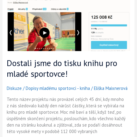
tisku
knihu
pro
mladé
sportovce!
Dostali jsme do tisku knihu pro
mladé sportovce!
Diskuze
/
Dopisy mladému sportovci - kniha
/
Eliška Maixnerová
Tento název projektu nás provázel celých 45 dní, kdy mnoho
z nás sledovalo každý den nárůst částky, která se vybírala na
knihu pro mladé sportovce. Moc mě baví a těší, když teď, po
úspěšném skončení projektu, poslouchám, kdo všechno každý
den na stránku kouknul a zjišťoval, zda se podaří dosáhnout
této vysoké mety v podobě 112 000 vybraných