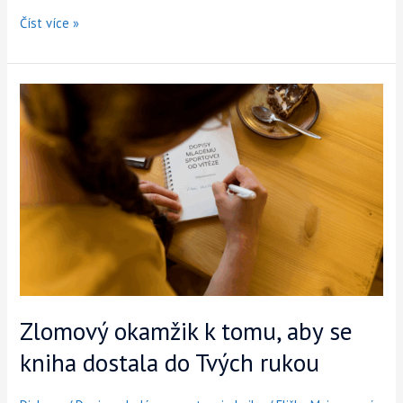
Číst více »
Zlomový
okamžik
k tomu,
aby
se
kniha
dostala
do
Tvých
rukou
Zlomový okamžik k tomu, aby se
kniha dostala do Tvých rukou