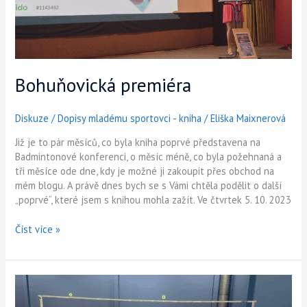
Bohuňovická premiéra
Diskuze
/
Dopisy mladému sportovci - kniha
/
Eliška Maixnerová
Již je to pár měsíců, co byla kniha poprvé představena na
Badmintonové konferenci, o měsíc méně, co byla požehnaná a
tři měsíce ode dne, kdy je možné ji zakoupit přes obchod na
mém blogu. A právě dnes bych se s Vámi chtěla podělit o další
„poprvé“, které jsem s knihou mohla zažít. Ve čtvrtek 5. 10. 2023
Číst více »
Život
je