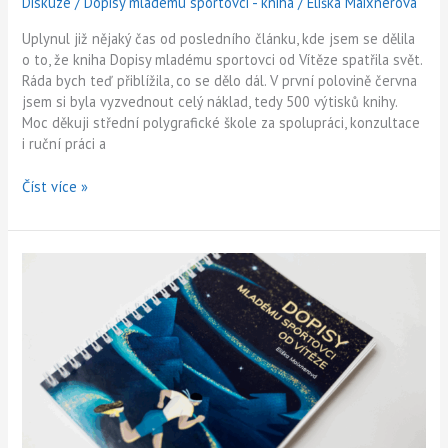
Diskuze
/
Dopisy mladému sportovci - kniha
/
Eliška Maixnerová
Uplynul již nějaký čas od posledního článku, kde jsem se dělila
o to, že kniha Dopisy mladému sportovci od Vítěze spatřila svět.
Ráda bych teď přiblížila, co se dělo dál. V první polovině června
jsem si byla vyzvednout celý náklad, tedy 500 výtisků knihy.
Moc děkuji střední polygrafické škole za spolupráci, konzultace
i ruční práci a
Číst více »
Kniha
spatřila
světlo
světa