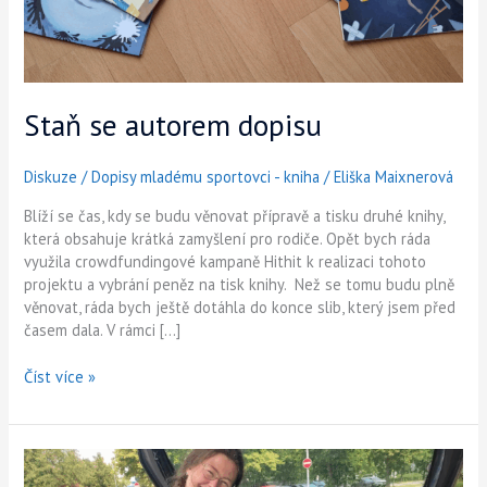
Staň se autorem dopisu
Diskuze
/
Dopisy mladému sportovci - kniha
/
Eliška Maixnerová
Blíží se čas, kdy se budu věnovat přípravě a tisku druhé knihy,
která obsahuje krátká zamyšlení pro rodiče. Opět bych ráda
využila crowdfundingové kampaně Hithit k realizaci tohoto
projektu a vybrání peněz na tisk knihy. Než se tomu budu plně
věnovat, ráda bych ještě dotáhla do konce slib, který jsem před
časem dala. V rámci […]
Číst více »
500
kusů