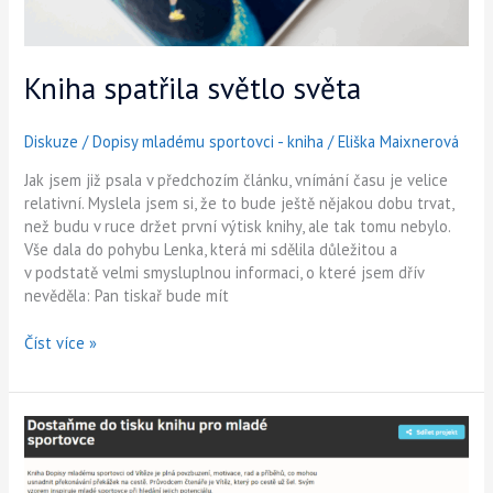
Kniha spatřila světlo světa
Diskuze
/
Dopisy mladému sportovci - kniha
/
Eliška Maixnerová
Jak jsem již psala v předchozím článku, vnímání času je velice
relativní. Myslela jsem si, že to bude ještě nějakou dobu trvat,
než budu v ruce držet první výtisk knihy, ale tak tomu nebylo.
Vše dala do pohybu Lenka, která mi sdělila důležitou a
v podstatě velmi smysluplnou informaci, o které jsem dřív
nevěděla: Pan tiskař bude mít
Číst více »
Dostali
jsme
do