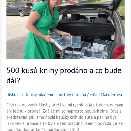
knihy
prodáno
a
co
bude
dál?
500 kusů knihy prodáno a co bude
dál?
Diskuze
/
Dopisy mladému sportovci - kniha
/
Eliška Maixnerová
Celý rok od vydání knihy utekl velmi rychle a já už doma nemám
ani jednu k prodeji. Zdá se mi to naprosto neuvěřitelné. Když si
představím, jak jsme nosili balíčky knih do auta a pak na byt,
jaká velká hromada to byla a teď prázdno. Jsem moc ráda, že se
podařilo dostat ke čtenářům všech 500