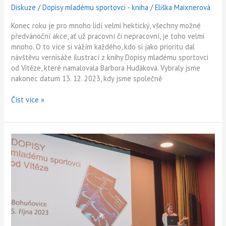
Diskuze
/
Dopisy mladému sportovci - kniha
/
Eliška Maixnerová
Konec roku je pro mnoho lidí velmi hektický, všechny možné
předvánoční akce, ať už pracovní či nepracovní, je toho velmi
mnoho. O to více si vážím každého, kdo si jako prioritu dal
návštěvu vernisáže ilustrací z knihy Dopisy mladému sportovci
od Vítěze, které namalovala Barbora Hudáková. Vybraly jsme
nakonec datum 13. 12. 2023, kdy jsme společně
Číst více »
Bohuňovická
premiéra