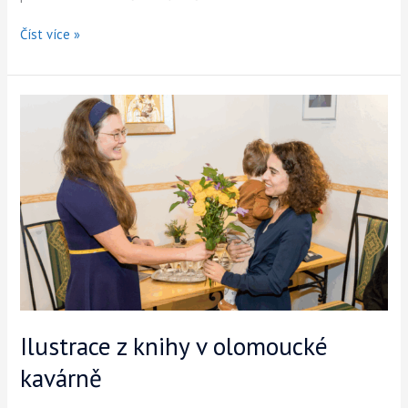
Číst více »
Ilustrace
z
knihy
v
olomoucké
kavárně
Ilustrace z knihy v olomoucké
kavárně