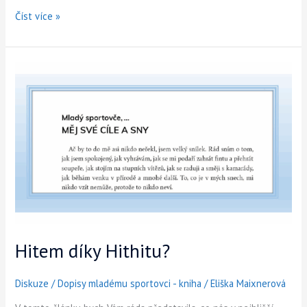
Číst více »
Hitem
díky
Hithitu?
Hitem díky Hithitu?
Diskuze
/
Dopisy mladému sportovci - kniha
/
Eliška Maixnerová