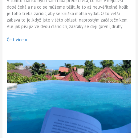
V tomto článku bych Vám ráda představila, co nás v nejbližší
době čeká a na co se můžeme těšit. Je to až neuvěřitelné, kolik
je toho třeba zařídit, aby se knížka mohla vydat. O to větší
zábava to je, když jste v této oblasti naprostým začátečníkem.
Ale jak píši již ve dvou článcích, zázraky se dějí (první, druhý
Číst více »
Vydá
se
knížka?